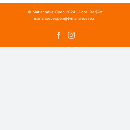
Kolk
Hypotheken
© Mariahoeve Open 2024 | Door:
Ber|Art
Mariahoeve
mariahoeveopen@tvmariahoeve.nl
Open
2024:
Facebook
Instagram
EK2024!