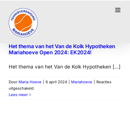
Ga
naar
inhoud
Het thema van het Van de Kolk Hypotheken
Mariahoeve Open 2024: EK2024!
Het thema van het Van de Kolk Hypotheken [...]
Door
Maria Hoeve
|
6 april 2024
|
Mariahoeve
|
Reacties
voor
uitgeschakeld
Het
Lees meer
thema
van
het
Van
de