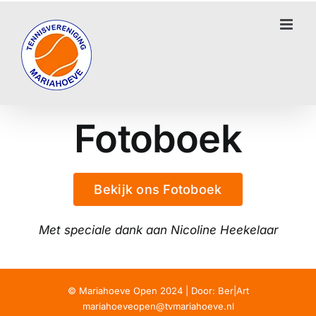
Ga
naar
inhoud
Fotoboek
Bekijk ons Fotoboek
Met speciale dank aan Nicoline Heekelaar
© Mariahoeve Open 2024 | Door:
Ber|Art
mariahoeveopen@tvmariahoeve.nl